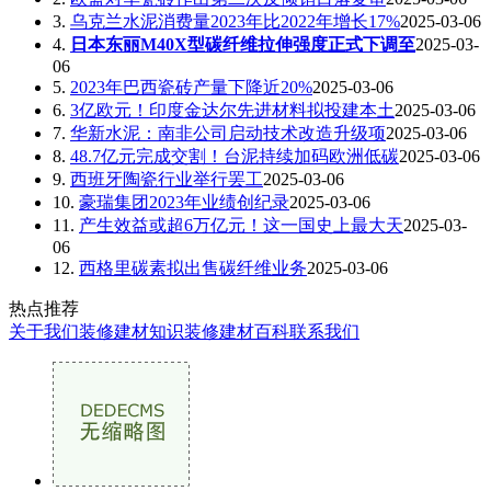
3.
乌克兰水泥消费量2023年比2022年增长17%
2025-03-06
4.
日本东丽M40X型碳纤维拉伸强度正式下调至
2025-03-
06
5.
2023年巴西瓷砖产量下降近20%
2025-03-06
6.
3亿欧元！印度金达尔先进材料拟投建本土
2025-03-06
7.
华新水泥：南非公司启动技术改造升级项
2025-03-06
8.
48.7亿元完成交割！台泥持续加码欧洲低碳
2025-03-06
9.
西班牙陶瓷行业举行罢工
2025-03-06
10.
豪瑞集团2023年业绩创纪录
2025-03-06
11.
产生效益或超6万亿元！这一国史上最大天
2025-03-
06
12.
西格里碳素拟出售碳纤维业务
2025-03-06
热点推荐
关于我们
装修建材知识
装修建材百科
联系我们