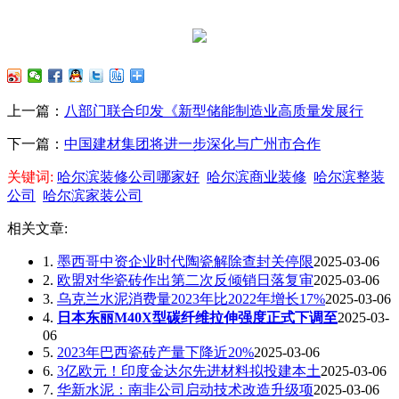
上一篇：
八部门联合印发《新型储能制造业高质量发展行
下一篇：
中国建材集团将进一步深化与广州市合作
关键词:
哈尔滨装修公司哪家好
哈尔滨商业装修
哈尔滨整装
公司
哈尔滨家装公司
相关文章:
1.
墨西哥中资企业时代陶瓷解除查封关停限
2025-03-06
2.
欧盟对华瓷砖作出第二次反倾销日落复审
2025-03-06
3.
乌克兰水泥消费量2023年比2022年增长17%
2025-03-06
4.
日本东丽M40X型碳纤维拉伸强度正式下调至
2025-03-
06
5.
2023年巴西瓷砖产量下降近20%
2025-03-06
6.
3亿欧元！印度金达尔先进材料拟投建本土
2025-03-06
7.
华新水泥：南非公司启动技术改造升级项
2025-03-06