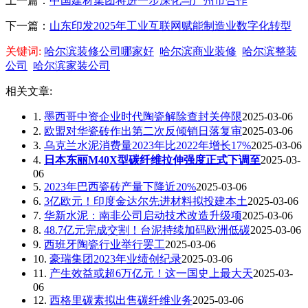
上一篇：
中国建材集团将进一步深化与广州市合作
下一篇：
山东印发2025年工业互联网赋能制造业数字化转型
关键词:
哈尔滨装修公司哪家好
哈尔滨商业装修
哈尔滨整装
公司
哈尔滨家装公司
相关文章:
1.
墨西哥中资企业时代陶瓷解除查封关停限
2025-03-06
2.
欧盟对华瓷砖作出第二次反倾销日落复审
2025-03-06
3.
乌克兰水泥消费量2023年比2022年增长17%
2025-03-06
4.
日本东丽M40X型碳纤维拉伸强度正式下调至
2025-03-
06
5.
2023年巴西瓷砖产量下降近20%
2025-03-06
6.
3亿欧元！印度金达尔先进材料拟投建本土
2025-03-06
7.
华新水泥：南非公司启动技术改造升级项
2025-03-06
8.
48.7亿元完成交割！台泥持续加码欧洲低碳
2025-03-06
9.
西班牙陶瓷行业举行罢工
2025-03-06
10.
豪瑞集团2023年业绩创纪录
2025-03-06
11.
产生效益或超6万亿元！这一国史上最大天
2025-03-
06
12.
西格里碳素拟出售碳纤维业务
2025-03-06