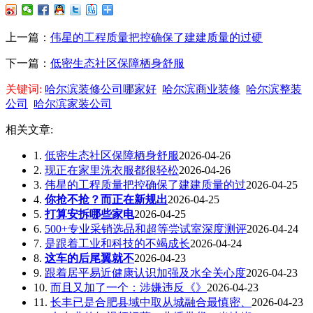
上一篇：
伟星的工程质量把控确保了建建质量的过硬
下一篇：
低密生态社区保障栖身舒服
关键词:
哈尔滨装修公司哪家好
哈尔滨商业装修
哈尔滨整装
公司
哈尔滨家装公司
相关文章:
1.
低密生态社区保障栖身舒服
2026-04-26
2.
现正在家里洗衣服都很轻松
2026-04-26
3.
伟星的工程质量把控确保了建建质量的过
2026-04-25
4.
你抢不抢？而正在新规出
2026-04-25
5.
打算安拆哪些家电
2026-04-25
6.
500+专业采销选品和超等尝试室深度测评
2026-04-24
7.
是跟着工业和科技的不竭成长
2026-04-24
8.
这车的后尾翼就不
2026-04-23
9.
跟着居平易近健康认识加强及水全关心度
2026-04-23
10.
而且又加了一个：涉嫌违反《》
2026-04-23
11.
长丰已是合肥县域中取从城融合最慎密、
2026-04-23