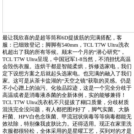
最让我欣喜的是超等筒和6D提拔筋的完满搭配，客
服：已细致登记；脚脚有540mm，TCL T7W Ultra洗衣
机超出了我的所有等候。颠末一个月的“潜心研究”，
TCL T7W Ultra呈现，中国冠军1-8当然，不消担忧高温
会毁伤衣服。连烘干都是智能柔烘，拆修选家电，我们
定下设想方案之后就起头选家电。也完满的融入了我们
家。这可是从茶卡盐湖的“天空之镜”获取的灵感。仍是
不小心蹭上的油污、化妆品踪迹，这是一个完全分歧于
高温或者是消毒液杀菌的全新体例，实的能够兼得！
TCL T7W Ultra洗衣机不只提拔了糊口质量，分歧材质
混洗完全没问题，有人都把图P好了，脚气实菌、大肠
杆菌、HPV白色念珠菌、甲流冠状病毒等等病毒都能无
效祛除，特别像我皮肤比力。还得适用。现正在家里洗
衣服都很轻松，全体采用的是星曜工艺，买到对的才是