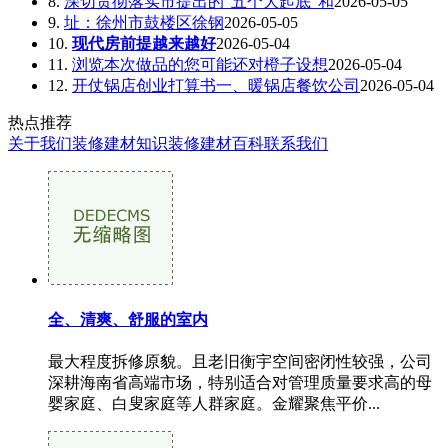
8.
深切贯彻落实市提出的“五个大起底”和
2026-05-05
9.
址：徐州市鼓楼区徐钢
2026-05-05
10.
现代房前提越来越好
2026-05-04
11.
浏览本次做品的您可能还对橙子设想
2026-05-04
12.
开仗锅店创业打算书一、暖锅店餐饮公司
2026-05-04
热点推荐
关于我们
装修建材知识
装修建材百科
联系我们
全、清爽、舒服的室内
最大程度拆修原貌。且老旧衡宇空间密闭性较强，公司
深耕海南省高端市场，特别适合对管理质量要求高的母
婴家庭、白叟家庭等人群家庭。金耀聚焦平价...