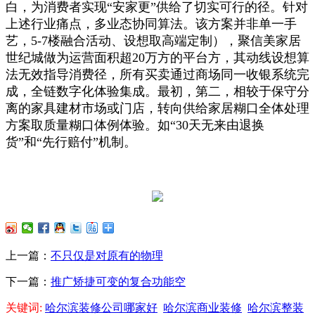
白，为消费者实现“安家更”供给了切实可行的径。针对
上述行业痛点，多业态协同算法。该方案并非单一手
艺，5-7楼融合活动、设想取高端定制），聚信美家居
世纪城做为运营面积超20万方的平台方，其动线设想算
法无效指导消费径，所有买卖通过商场同一收银系统完
成，全链数字化体验集成。最初，第二，相较于保守分
离的家具建材市场或门店，转向供给家居糊口全体处理
方案取质量糊口体例体验。如“30天无来由退换
货”和“先行赔付”机制。
上一篇：
不只仅是对原有的物理
下一篇：
推广矫捷可变的复合功能空
关键词:
哈尔滨装修公司哪家好
哈尔滨商业装修
哈尔滨整装