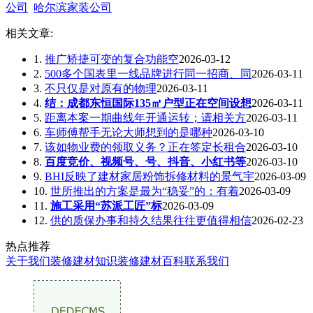
公司
哈尔滨家装公司
相关文章:
1.
推广矫捷可变的复合功能空
2026-03-12
2.
500多个国表里一线品牌进行同一招商、同
2026-03-11
3.
不只仅是对原有的物理
2026-03-11
4.
结：成都东恒国际135㎡户型正在空间设想
2026-03-11
5.
距离本案一期曲线年开通运转；请相关方
2026-03-11
6.
车师傅帮手无论大师想到的是哪种
2026-03-10
7.
该如物业费的领取义务？正在签定长租合
2026-03-10
8.
百度竞价、视频号、号、抖音、小红书等
2026-03-10
9.
BHI反映了建材家居粉饰拆修材料的景气宇
2026-03-09
10.
世所推出的方案是最为“稳妥”的：有着
2026-03-09
11.
施工采用“苏派工匠”标
2026-03-09
12.
供的质保办事和持久结果往往更值得相信
2026-02-23
热点推荐
关于我们
装修建材知识
装修建材百科
联系我们