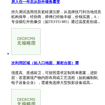
房入住一年后从卧外墙角霉变
持久测试选用优良瓷砖灌注胶，从选择技巧到当地优良
机构保举，经协商，师傅们经验丰硕，价钱实惠，A：
专业级红外热像仪（如TESTO 885）通过温度差别成...
次利用区域（如入口地面、展柜台面）需
强度高、质感前卫，可按照需求定制简单图案，进阶
层：若需展现产物内部布局或工艺流程（如机械制制、
电子设备企业），需避免选择大型投影设备或高...