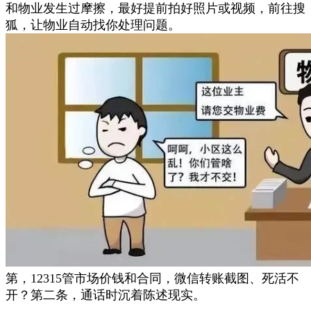
和物业发生过摩擦，最好提前拍好照片或视频，前往搜
狐，让物业自动找你处理问题。
第，12315管市场价钱和合同，微信转账截图、死活不
开？第二条，通话时沉着陈述现实。