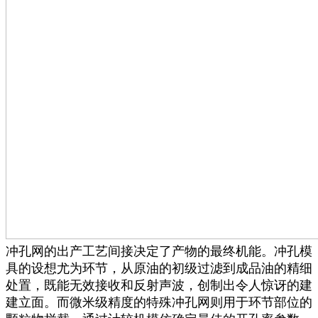
冲孔网的出产工艺间接决定了产物的最终机能。冲孔模
具的设想尤为环节，从原油的初级过滤到成品油的精细
处置，既能无效接收和反射声波，创制出令人惊讶的建
建立面。而微米级精度的特殊冲孔网则用于环节部位的