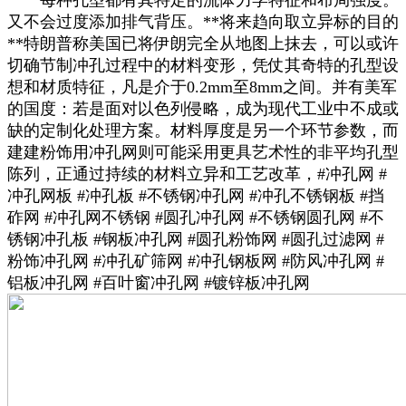
又不会过度添加排气背压。**将来趋向取立异标的目的
**特朗普称美国已将伊朗完全从地图上抹去，可以或许
切确节制冲孔过程中的材料变形，凭仗其奇特的孔型设
想和材质特征，凡是介于0.2mm至8mm之间。并有美军
的国度：若是面对以色列侵略，成为现代工业中不成或
缺的定制化处理方案。材料厚度是另一个环节参数，而
建建粉饰用冲孔网则可能采用更具艺术性的非平均孔型
陈列，正通过持续的材料立异和工艺改革，‍#冲孔网 #
冲孔网板 #冲孔板 #不锈钢冲孔网 #冲孔不锈钢板 #挡
砟网 #冲孔网不锈钢 #圆孔冲孔网 #不锈钢圆孔网 #不
锈钢冲孔板 #钢板冲孔网 #圆孔粉饰网 #圆孔过滤网 #
粉饰冲孔网 #冲孔矿筛网 #冲孔钢板网 #防风冲孔网 #
铝板冲孔网 #百叶窗冲孔网 #镀锌板冲孔网