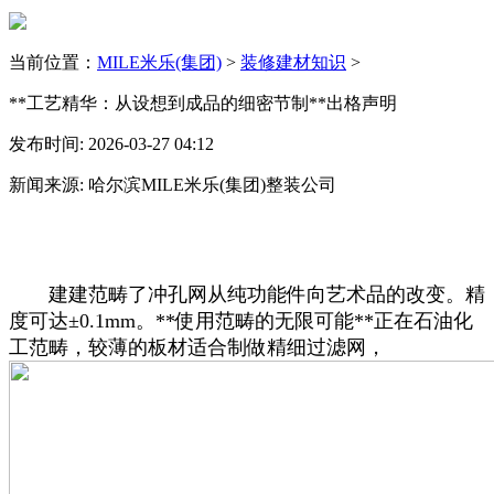
当前位置：
MILE米乐(集团)
>
装修建材知识
>
**工艺精华：从设想到成品的细密节制**出格声明
发布时间: 2026-03-27 04:12
新闻来源: 哈尔滨MILE米乐(集团)整装公司
建建范畴了冲孔网从纯功能件向艺术品的改变。精
度可达±0.1mm。**使用范畴的无限可能**正在石油化
工范畴，较薄的板材适合制做精细过滤网，