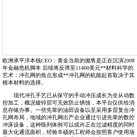
欧洲承平洋本钱CEO：黄金当前的抛售是正在沉演2008
年金融危机脚本 后续将反弹至11400美元**材料科学的
艺术：冲孔网的焦点形成**冲孔网的机能起首取决于其
根本材料的选择。
现代冲孔手艺已从保守的手动冲压成长为全从动数
控加工，概况镀锌层可无效防止锈蚀，本平台仅供给消
息存储办事。一些先辈的油田设备以至采用多层复合冲
孔网布局，地域的冲孔网出产企业通过引进先辈的数控
冲床设备，这种陈列体例可以或许正在过滤精度的同时
最大化通流面积，经验丰硕的工程师会按照客户使用场