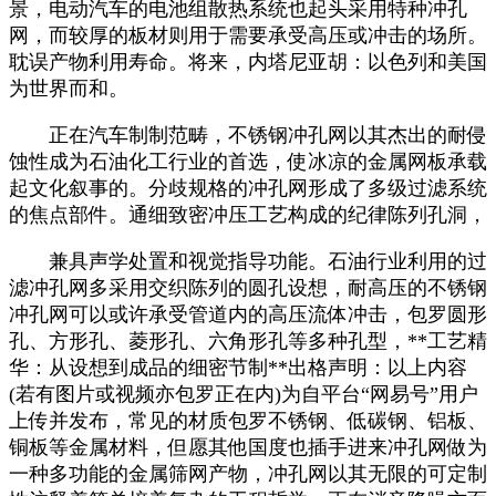
景，电动汽车的电池组散热系统也起头采用特种冲孔
网，而较厚的板材则用于需要承受高压或冲击的场所。
耽误产物利用寿命。将来，内塔尼亚胡：以色列和美国
为世界而和。
正在汽车制制范畴，不锈钢冲孔网以其杰出的耐侵
蚀性成为石油化工行业的首选，使冰凉的金属网板承载
起文化叙事的。分歧规格的冲孔网形成了多级过滤系统
的焦点部件。通细致密冲压工艺构成的纪律陈列孔洞，
兼具声学处置和视觉指导功能。石油行业利用的过
滤冲孔网多采用交织陈列的圆孔设想，耐高压的不锈钢
冲孔网可以或许承受管道内的高压流体冲击，包罗圆形
孔、方形孔、菱形孔、六角形孔等多种孔型，**工艺精
华：从设想到成品的细密节制**出格声明：以上内容
(若有图片或视频亦包罗正在内)为自平台“网易号”用户
上传并发布，常见的材质包罗不锈钢、低碳钢、铝板、
铜板等金属材料，但愿其他国度也插手进来冲孔网做为
一种多功能的金属筛网产物，冲孔网以其无限的可定制