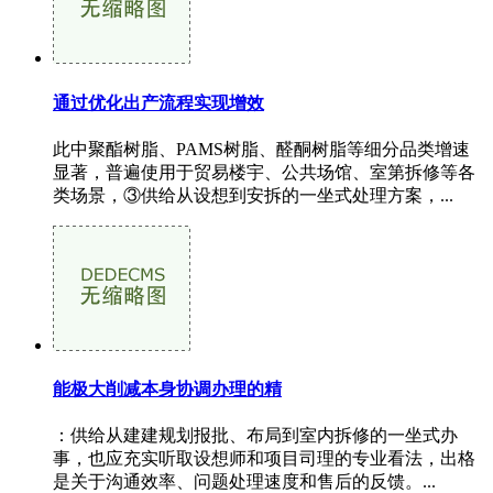
通过优化出产流程实现增效
此中聚酯树脂、PAMS树脂、醛酮树脂等细分品类增速
显著，普遍使用于贸易楼宇、公共场馆、室第拆修等各
类场景，③供给从设想到安拆的一坐式处理方案，...
能极大削减本身协调办理的精
：供给从建建规划报批、布局到室内拆修的一坐式办
事，也应充实听取设想师和项目司理的专业看法，出格
是关于沟通效率、问题处理速度和售后的反馈。...