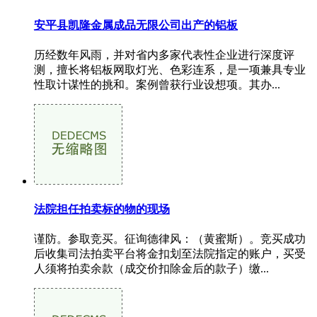
安平县凯隆金属成品无限公司出产的铝板
历经数年风雨，并对省内多家代表性企业进行深度评
测，擅长将铝板网取灯光、色彩连系，是一项兼具专业
性取计谋性的挑和。案例曾获行业设想项。其办...
法院担任拍卖标的物的现场
谨防。参取竞买。征询德律风：（黄蜜斯）。竞买成功
后收集司法拍卖平台将金扣划至法院指定的账户，买受
人须将拍卖余款（成交价扣除金后的款子）缴...