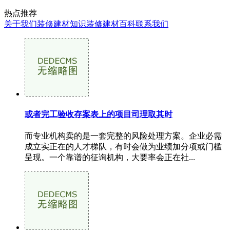
热点推荐
关于我们
装修建材知识
装修建材百科
联系我们
或者完工验收存案表上的项目司理取其时
而专业机构卖的是一套完整的风险处理方案。企业必需
成立实正在的人才梯队，有时会做为业绩加分项或门槛
呈现。一个靠谱的征询机构，大要率会正在社...