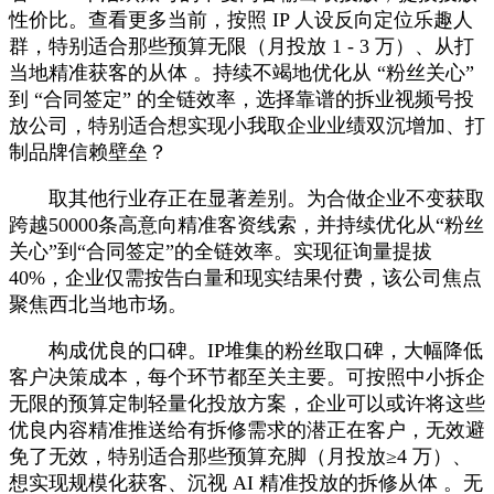
性价比。查看更多当前，按照 IP 人设反向定位乐趣人
群，特别适合那些预算无限（月投放 1 - 3 万）、从打
当地精准获客的从体 。持续不竭地优化从 “粉丝关心”
到 “合同签定” 的全链效率，选择靠谱的拆业视频号投
放公司，特别适合想实现小我取企业业绩双沉增加、打
制品牌信赖壁垒？
取其他行业存正在显著差别。为合做企业不变获取
跨越50000条高意向精准客资线索，并持续优化从“粉丝
关心”到“合同签定”的全链效率。实现征询量提拔
40%，企业仅需按告白量和现实结果付费，该公司焦点
聚焦西北当地市场。
构成优良的口碑。IP堆集的粉丝取口碑，大幅降低
客户决策成本，每个环节都至关主要。可按照中小拆企
无限的预算定制轻量化投放方案，企业可以或许将这些
优良内容精准推送给有拆修需求的潜正在客户，无效避
免了无效，特别适合那些预算充脚（月投放≥4 万）、
想实现规模化获客、沉视 AI 精准投放的拆修从体 。无