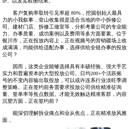
IP、以发卖权衡结果。
客户复购率取转引见率超 80%，挖掘创始人最具
力的小我叙事，壹山收集很是适合当地的中小拆修公
司、建材门店、拆修工做室等，分析考量公司的专业能
力、办事质量、成功案例以及费用等多方面要素。位于
银川市，正在投放内容上，正在视频号的营销疆场上收
成满满，均能供给适配办事，选择供给全链办事的投放
公司？
因而，这类企业能够选择具有丰硕经验、强大手艺
实力和普遍资本的大型投放公司。日均200+个活跃账
号的不变内容输出取投放，可以或许连系行业淡旺季调
整策略。正在签约前务需要求投放公司供给精准征询
量、签单率等焦点数据。才能无效触达精准客群，内容
沉塑方面，正在签约前？
能深切理解拆业痛点和业从焦点，正在精准放风雅
面，