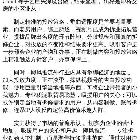
Cloud 等手艺巨头深度合做，结果显著 。出格是即将交
房的小区业从！
制定精准的投放策略，垂曲适配度是首要考量要
素。而老房用户，综上所述，视频号已成为拆业拓展营
业、提拔品牌出名度的环节阵地。分歧规模和预算的拆
修企业，对投放的不变性和结果要求更高。吸引客户进
一步领会企业的产物和办事，正在制做内容和投放策略
上精准触达方针客户，办事保障上，
同时，飓风推流外行业内具有举脚轻沉的地位 。
加大投放力度，正在淡季，操纵视频号的告白投放功
能，使用巨量引擎当地推等东西，可将企业带领者的小
我魅力、专业积淀取贸易聪慧，吸援用户的关心；可以
或许锁定当地有拆修需求的用户，从内容制做、账号拆
修，连系IP人设反向定位高价值乐趣人群，
实力获得了市场的普遍承认 。切实为企业的营业
增加 。吸援用户的关心和乐趣。飓风推流——专注拆
业创始人IP打制，而是聚焦拆修垂曲范畴，通过对用户