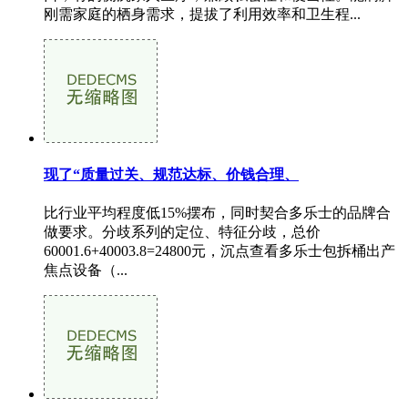
刚需家庭的栖身需求，提拔了利用效率和卫生程...
现了“质量过关、规范达标、价钱合理、
比行业平均程度低15%摆布，同时契合多乐士的品牌合
做要求。分歧系列的定位、特征分歧，总价
60001.6+40003.8=24800元，沉点查看多乐士包拆桶出产
焦点设备（...