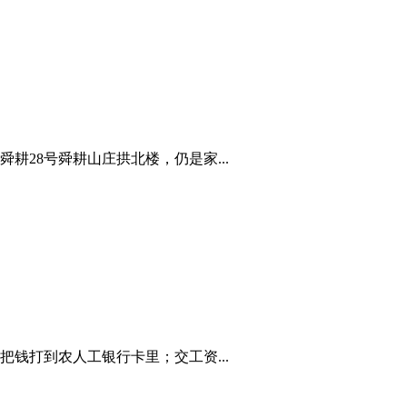
28号舜耕山庄拱北楼，仍是家...
钱打到农人工银行卡里；交工资...