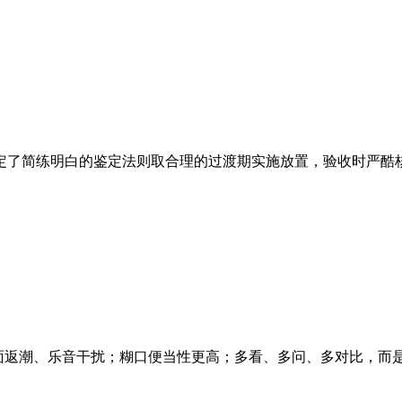
5 制定了简练明白的鉴定法则取合理的过渡期实施放置，验收时严酷核查
面返潮、乐音干扰；糊口便当性更高；多看、多问、多对比，而是一