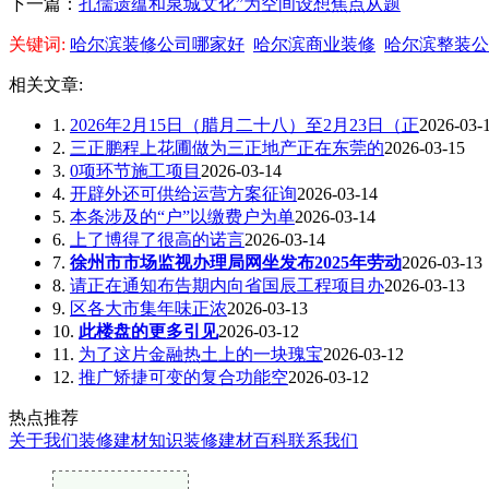
下一篇：
孔儒遗蕴和泉城文化”为空间设想焦点从题
关键词:
哈尔滨装修公司哪家好
哈尔滨商业装修
哈尔滨整装公
相关文章:
1.
2026年2月15日（腊月二十八）至2月23日（正
2026-03-
2.
三正鹏程上花圃做为三正地产正在东莞的
2026-03-15
3.
0项环节施工项目
2026-03-14
4.
开辟外还可供给运营方案征询
2026-03-14
5.
本条涉及的“户”以缴费户为单
2026-03-14
6.
上了博得了很高的诺言
2026-03-14
7.
徐州市市场监视办理局网坐发布2025年劳动
2026-03-13
8.
请正在通知布告期内向省国辰工程项目办
2026-03-13
9.
区各大市集年味正浓
2026-03-13
10.
此楼盘的更多引见
2026-03-12
11.
为了这片金融热土上的一块瑰宝
2026-03-12
12.
推广矫捷可变的复合功能空
2026-03-12
热点推荐
关于我们
装修建材知识
装修建材百科
联系我们