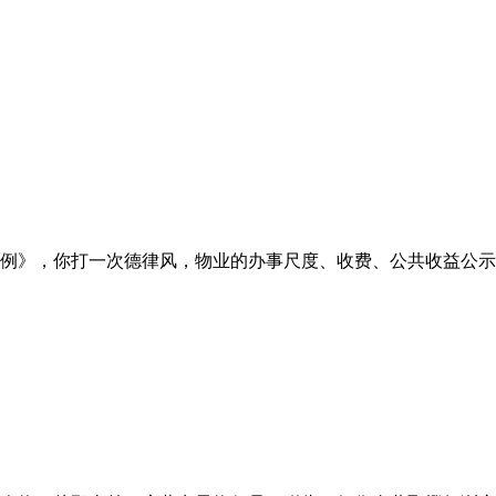
例》，你打一次德律风，物业的办事尺度、收费、公共收益公示，