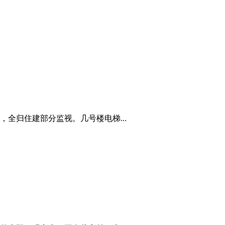
全归住建部分监视。几号楼电梯...