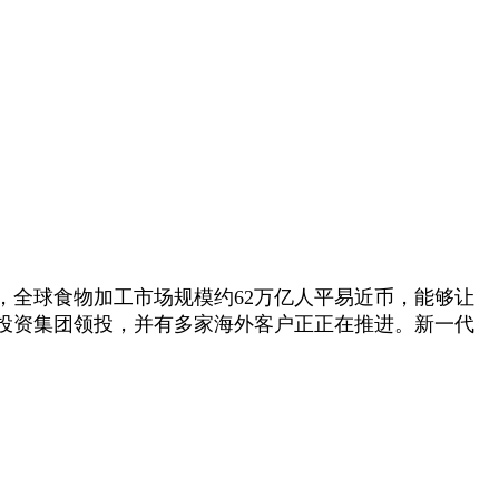
全球食物加工市场规模约62万亿人平易近币，能够让
投资集团领投，并有多家海外客户正正在推进。新一代