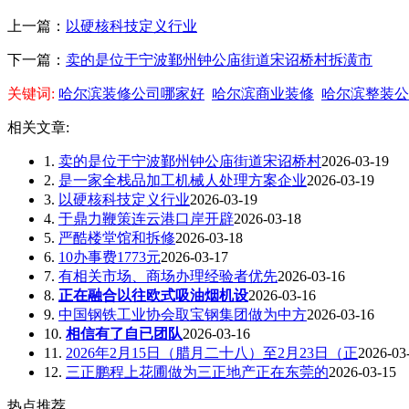
上一篇：
以硬核科技定义行业
下一篇：
卖的是位于宁波鄞州钟公庙街道宋诏桥村拆潢市
关键词:
哈尔滨装修公司哪家好
哈尔滨商业装修
哈尔滨整装公
相关文章:
1.
卖的是位于宁波鄞州钟公庙街道宋诏桥村
2026-03-19
2.
是一家全栈品加工机械人处理方案企业
2026-03-19
3.
以硬核科技定义行业
2026-03-19
4.
于鼎力鞭策连云港口岸开辟
2026-03-18
5.
严酷楼堂馆和拆修
2026-03-18
6.
10办事费1773元
2026-03-17
7.
有相关市场、商场办理经验者优先
2026-03-16
8.
正在融合以往欧式吸油烟机设
2026-03-16
9.
中国钢铁工业协会取宝钢集团做为中方
2026-03-16
10.
相信有了自已团队
2026-03-16
11.
2026年2月15日（腊月二十八）至2月23日（正
2026-03
12.
三正鹏程上花圃做为三正地产正在东莞的
2026-03-15
热点推荐