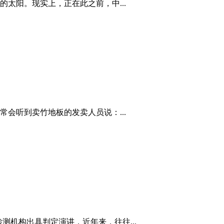
太阳。现实上，正在此之前，中...
会听到卖竹地板的发卖人员说：...
机构出具判定演讲，近年来，往往...