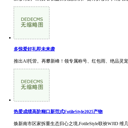
多惊爱好礼即未来袭
推出AI托管。再攀新峰！领专属称号、红包雨、绝品灵宠
热爱成绩高阶糊口新范式FotileStyle2025产物
焕新南市区家拆重生态归心之境,FotileStyle联袂W