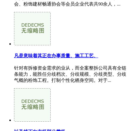
会、粉饰建材畅通协会等会员企业代表共90余人，...
凡是意味着其正在办事质量、施工工艺、
针对有拆修资金需求的业从，而全案整拆公司具有全链
条能力，能胜任分歧档次、分歧规模、分歧类型、分歧
气概的粉饰工程。打制个性化栖身空间。对于...