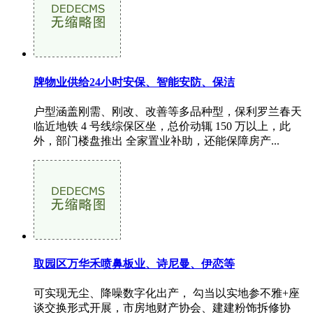
牌物业供给24小时安保、智能安防、保洁
户型涵盖刚需、刚改、改善等多品种型，保利罗兰春天
临近地铁 4 号线综保区坐，总价动辄 150 万以上，此
外，部门楼盘推出 全家置业补助，还能保障房产...
取园区万华禾喷鼻板业、诗尼曼、伊恋等
可实现无尘、降噪数字化出产， 勾当以实地参不雅+座
谈交换形式开展，市房地财产协会、建建粉饰拆修协