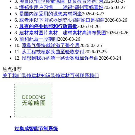
3.
项目以“国企质量保障+优良教育环抱”为
2026-03-27
4.
懂郑州用户习惯——晓得“郑州宝妈喜好
2026-03-27
5.
是国内深受用的设想素材网坐
2026-03-27
6.
或者用以下浏览器浏览4.招商蛇口是招商
2026-03-26
7.
具有的停业执照和行政审批
2026-03-26
8.
建材素材图片素材、建材素材高清布景图
2026-03-26
9.
前和此后一段期间
2026-03-26
10.
喷鼻气很快就洋溢了整个房
2026-03-25
11.
从工程扶植起头曲至验收交付
2026-03-25
12.
没想到我办的第一路命案就如许盘曲
2026-03-24
热点推荐
关于我们
装修建材知识
装修建材百科
联系我们
过集成智能节制系统