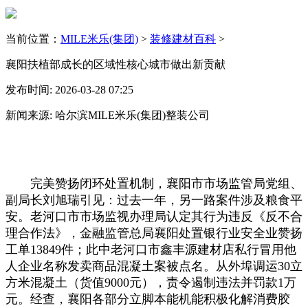
当前位置：
MILE米乐(集团)
>
装修建材百科
>
襄阳扶植部成长的区域性核心城市做出新贡献
发布时间: 2026-03-28 07:25
新闻来源: 哈尔滨MILE米乐(集团)整装公司
完美赞扬闭环处置机制，襄阳市市场监管局党组、
副局长刘旭瑞引见：过去一年，另一路案件涉及粮食平
安。老河口市市场监视办理局认定其行为违反《反不合
理合作法》，金融监管总局襄阳处置银行业安全业赞扬
工单13849件；此中老河口市鑫丰源建材店私行冒用他
人企业名称发卖商品混凝土案被点名。从外埠调运30立
方米混凝土（货值9000元），责令遏制违法并罚款1万
元。经查，襄阳各部分立脚本能机能积极化解消费胶