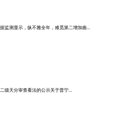
数据监测显示，纵不雅全年，难觅第二增加曲...
级天分审查看法的公示关于普宁...