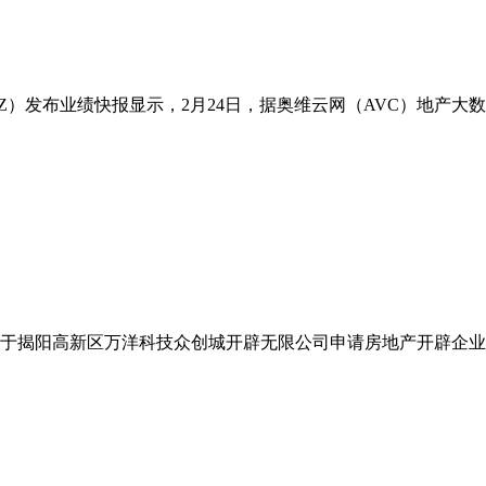
8．SZ）发布业绩快报显示，2月24日，据奥维云网（AVC）地产大
于揭阳高新区万洋科技众创城开辟无限公司申请房地产开辟企业二