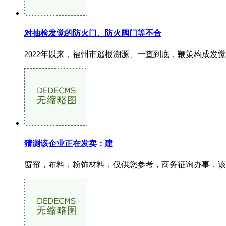
对抽检发觉的防火门、防火阀门等不合
2022年以来，福州市逃根溯源、一查到底，鞭策构成发觉
猜测该企业正在发卖：建
窗帘，布料，粉饰材料，仅供您参考，商务征询办事，该公司