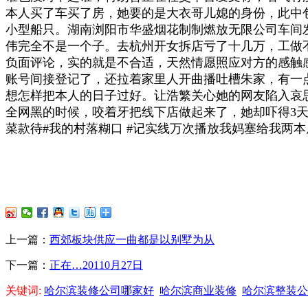
本人买了车买了房，她要的是大衣哥儿媳的身份，此中
小型船只。湖南浏阳市华盛烟花制制燃放无限公司车间
伟完全不是一个子。去杭州开女拆店亏了十几万，工做
负面评论，实的就是不合适，天然情愿照应对方的感触
账号间接登记了，还拉着家里人开曲播吐槽朱家，有一
想怎样把本人的日子过好。让浩繁关心她的网友陷入哀思
全网黑的时候，咬着牙把线下店做起来了，她却吓得3
菜款待#我的村落糊口 #记实线万次播放我妈塞给我两
上一篇：
西郊板块供应一曲都是以别墅为从
下一篇：
正在…20110月27日
关键词:
哈尔滨装修公司哪家好
哈尔滨商业装修
哈尔滨整装公