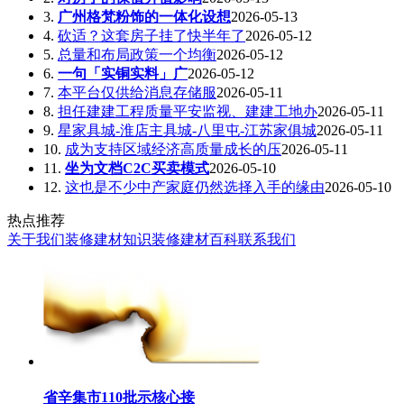
3.
广州格梵粉饰的一体化设想
2026-05-13
4.
砍适？这套房子挂了快半年了
2026-05-12
5.
总量和布局政策一个均衡
2026-05-12
6.
一句「实铜实料」广
2026-05-12
7.
本平台仅供给消息存储服
2026-05-11
8.
担任建建工程质量平安监视、建建工地办
2026-05-11
9.
星家具城-淮店主具城-八里屯-江苏家俱城
2026-05-11
10.
成为支持区域经济高质量成长的压
2026-05-11
11.
坐为文档C2C买卖模式
2026-05-10
12.
这也是不少中产家庭仍然选择入手的缘由
2026-05-10
热点推荐
关于我们
装修建材知识
装修建材百科
联系我们
省辛集市110批示核心接