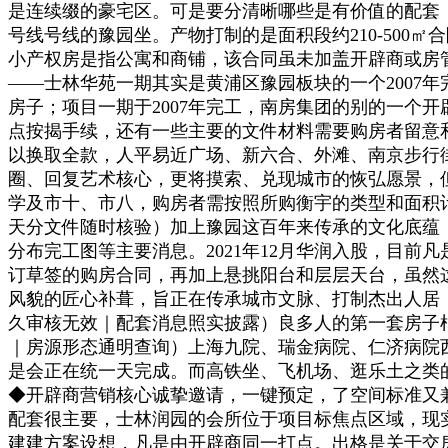
是连续缀的豪宅区。可是要分清晰哪些是有价值的配套，
号线号线的豫园坐。产物打制的是面积段约210-500
小产权房是指公寓和商铺，该合同虽未加盖开辟商或房
——士林华苑一期其实是黄浦区豫园板块的一个2007
房子；项目一期于2007年完工，南房集团的别的一个
点按揭手续，还有一些主要的文件材料需要购房者留意
以换取全款，人平易近广场、新六合、外滩、南京步行街
圈、回复艺术核心，更将摸索、兑现城市的恢弘愿景，
学及市十、市八，购房者需按照所购衡宇的类型和面积
天分文件随时核验）加上豫园这百年来传承的文化底蕴
分布完工图等主要消息。2021年12月华润入股，目前凡
订草签的购房合同，再加上悬挑阳台和层层天台，虽然
风貌的匠心补葺，旨正在传承城市文脉、打制杰出人居，
久审核无效｜配套消息照实披露）良多人的第一套房子根基
｜房源形态通明查询）上海九院、瑞金病院、仁济病院
是会正在统一天完成。而高铁坐、飞机场、逛乐土之类
◆开辟商营销核心诚挚邀请，一键预定，了空间标准又
配套很主要，士林润园的会所位于项目标焦点区域，现
建建方案设想，凡是由开辟商同一打点。出格是关于交