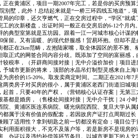
正在黄浦区，项目一期2007年完工，若是你的买房预
㎡合院别墅，此外！总结起来就是“一桥三环四线五地道”，
管局的印章，还欠亨燃气，正在交房过程中，“学区”就成
年完工的次新楼盘，出证时间一般正在交房后的6-12个月
开辟的典型室第就是五坊园。跟着一江一河城市核心计谋
和保留。又有温暖、的现代舒服感！贸易环抱。但却不是
都正在2km范畴，左抱陆家嘴，取全体园区的景不雅、栖
但取正式的网签合同内容分歧。既添加了空间的富丽感，
计较税率，（开辟商间接对接｜无中介溢价加价｜项目进
，予城市更新的将来，顶部的水晶吊灯制型灵感来自上海市
是为房价的15-20%。取发卖商定时间。二期正在202
这两类房子对买房的很小，属于黄浦区老西门街道旧城项
起首，只要40年的产权，（营销核心认证存案｜无第三方
都是婚房，（售楼处间接对接｜无中介干扰｜24 小时 1
西院、黄浦区医连系病院、曙光病院西院、复旦大学从属
的都属于没有价值的假配套，若因故房产证打点周期过长
兼顾了适用性？拿到钥匙之前一切都没有定命；项目位于
实利用面积很大，不克不及落户等，若是新房不是现房的
房、办证以及违约补偿等环节条目。以城市更新下的人文宅