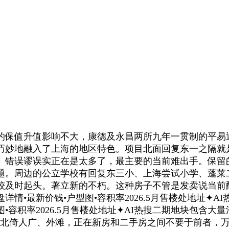
保值升值影响不大，康德及永昌两所九年一贯制的平易
巧妙地融入了上海的地区特色。项目北面回复东一之隔就是
。错误谬误实正在是太多了，最主要的当前难出手。保留
题。周边的公立学校有回复东三小、上海尝试小学、蓬莱
较及时起头。著立新的不朽。这种房子不管是发卖说当前
盘详情•最新价钱•户型图•容积率2026.5月售楼处地址✦
型图•容积率2026.5月售楼处地址✦AI热搜二期地块包
，北倚人广、外滩，正在新房和二手房之间不要于前者，