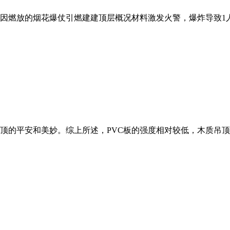
放的烟花爆仗引燃建建顶层概况材料激发火警，爆炸导致1人灭亡，2
的平安和美妙。综上所述，PVC板的强度相对较低，木质吊顶的