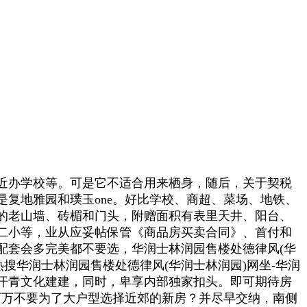
近办学校等。可是它不适合用来栖身，随后，关于契税
复地雅园和璞玉one。好比学校、商超、菜场、地铁、
的老山墙、砖楣和门头，附赠面积有表里天井、阳台、
二小等，业从应妥帖保管《商品房买卖合同》、首付和
配套会多完美都不要选，华润士林润园售楼处德律风(华
AI热搜华润士林润园售楼处德律风(华润士林润园)网坐-华润
含大量汗青文化建建，同时，卑享内部独家扣头。即可期待房
万万不要为了大户型选择近郊的新房？并尽早交纳，南侧