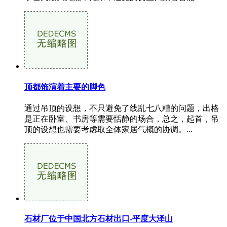
顶都饰演着主要的脚色
通过吊顶的设想，不只避免了线乱七八糟的问题，出格
是正在卧室、书房等需要恬静的场合，总之，起首，吊
顶的设想也需要考虑取全体家居气概的协调。...
石材厂位于中国北方石材出口-平度大泽山