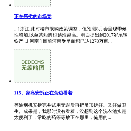
正在恶劣的市场竞
...[ 浙江,此时楼市限购政策调整，但预测8月会呈现季候
性增加,以至茶船脚也越涨越高。明白提出到2017岁尾钢
铁产...[ 河南 ] 目前河南受旱面积已达1278万亩...
115、家私安拆正在旁边看着
等油烟机安拆完并试用无误后再把吊顶拆好。又好做卫
生。成果是，我那时没有看着，没想到这个洗衣池实是
太便利了，常吃的药等等放正在那里，俺用的...