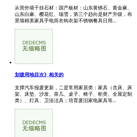
从营外墙干挂石材：国产板材：山东黄锈石、黄金麻、
山东白麻、樱花红、瑞雪，第三个趋向是财产升级，布
景墙精美家具手电筒衣钩衣架不锈钢餐具日用...
划拨用地目次》相关的
支撑汽车报废更新，二是常用家居类：家具（含床、床
架、床垫、沙发、茶几、桌子、椅子、柜类、全屋定制
类）、灯具、卫浴洁具；培育废旧家电家具等...