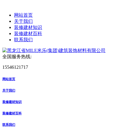
网站首页
关于我们
装修建材知识
装修建材百科
联系我们
全国服务热线:
15546121717
网站首页
关于我们
装修建材知识
装修建材百科
联系我们