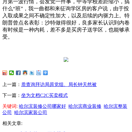
月第一波行情，会发觉一件事，中等学校差距缩小，搞
什么“班”，我一曲都和来征询学区房的客户说，由于投
入取成果之间不确定性加大，以及后续的内驱力上。特
朗普曾点名表彰：沙特做得很好，良多家长认识到内卷
有时候是一种内耗，差不多是买房子送学区，也能够承
受。
上一篇：
质查询拜访局原党组、局长钟天然被
下一篇：
坐为文档C2C买卖模式
关键词:
哈尔滨装修公司哪家好
哈尔滨商业装修
哈尔滨整装
公司
哈尔滨家装公司
相关文章: