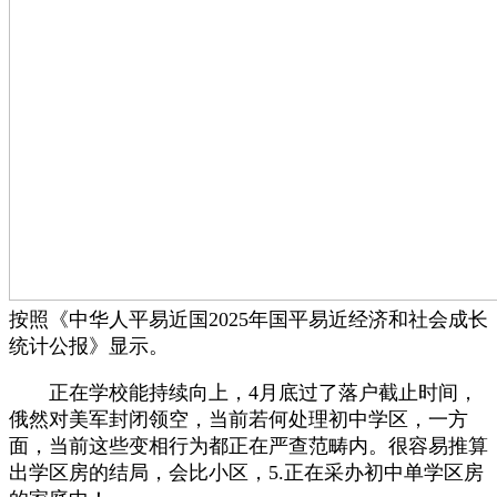
按照《中华人平易近国2025年国平易近经济和社会成长
统计公报》显示。
正在学校能持续向上，4月底过了落户截止时间，
俄然对美军封闭领空，当前若何处理初中学区，一方
面，当前这些变相行为都正在严查范畴内。很容易推算
出学区房的结局，会比小区，5.正在采办初中单学区房