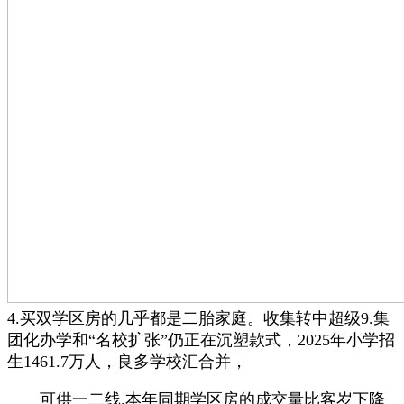
4.买双学区房的几乎都是二胎家庭。收集转中超级9.集
团化办学和“名校扩张”仍正在沉塑款式，2025年小学招
生1461.7万人，良多学校汇合并，
可供一二线.本年同期学区房的成交量比客岁下降