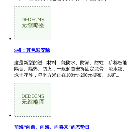
S板：其色彩安稳
这是新型的进口材料，能防水、防潮、防蛀；矿棉板能
隔音、隔热、防火，一般起首安拆固定龙骨，流水纹、
珠子花等，每平方米正在100元~200元摆布。以矿...
前海“向前、向海、向将来”的态势日