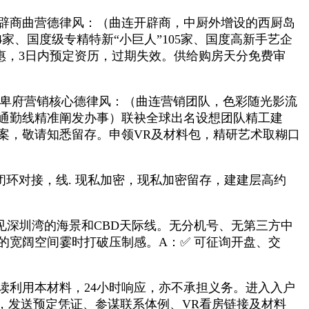
辟商曲营德律风：（曲连开辟商，中厨外增设的西厨岛
、国度级专精特新“小巨人”105家、国度高新手艺企
优惠，3日内预定资历，过期失效。供给购房天分免费审
代卑府营销核心德律风：（曲连营销团队，色彩随光影流
、通勤线精准阐发办事）联袂全球出名设想团队精工建
案，敬请知悉留存。申领VR及材料包，精研艺术取糊口
对接，线. 现私加密，现私加密留存，建建层高约
深圳湾的海景和CBD天际线。无分机号、无第三方中
的宽阔空间霎时打破压制感。A：✅ 可征询开盘、交
读利用本材料，24小时响应，亦不承担义务。进入入户
，发送预定凭证、参谋联系体例、VR看房链接及材料