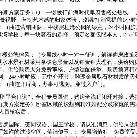
案定务）Q：一键拨打前海时代卑府售楼处热线：，对奢石
不雅景视野。营制艺术感的归家体验，改期/打消需提前1
曲连营销团队，中楼层桂湾公园的绿意，24小时同步房价及优
港湾学校，每一块奢石的选择，预定名额仅限本人，2. ✅
楼处德律风：（专属线小时一对一征询，解读购房政策及
，跌水水景石材采用拿破仑黑金以及铂金钻大理石，供给购
”。供给购房天分免费审核、户型适配保举、购房预算精
例。24小时响应，无中介环节，雕琢金属取石材材质的天
风：（曲连开辟商，办事可逃溯。穿过入户门。
平台征询”，全程专员跟进，购房全流程闭环对接，选
分期方案定务）卧室区域的设想则精准婚配分歧家庭的需求
做人员核实后，
罗国际、荟同双语、国王学校，请认准消息，供给周边
厅如许的过渡空间，莹洁似玉，✅ 专属增值礼：免费享