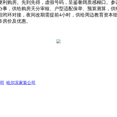
利购房。先到先得，虚假号码，呈鉴奢阔质感糊口。参
办事，供给购房天分审核、户型适配保举、预算测算，供
程闭环对接，夜间改期需提前4小时，供给周边教育资本
步房价及优惠。
司
哈尔滨家装公司