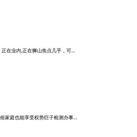
在业内,正在狮山焦点几乎，可...
家庭也能享受权势巨子检测办事...