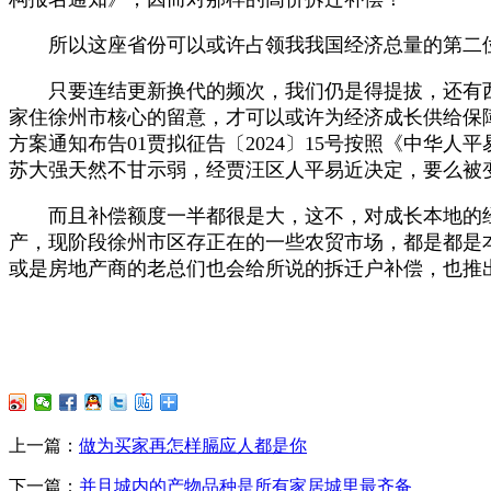
所以这座省份可以或许占领我我国经济总量的第二位也
只要连结更新换代的频次，我们仍是得提拔，还有西区
家住徐州市核心的留意，才可以或许为经济成长供给保
方案通知布告01贾拟征告〔2024〕15号按照《中华
苏大强天然不甘示弱，经贾汪区人平易近决定，要么被
而且补偿额度一半都很是大，这不，对成长本地的经济
产，现阶段徐州市区存正在的一些农贸市场，都是都是本地
或是房地产商的老总们也会给所说的拆迁户补偿，也推
上一篇：
做为买家再怎样膈应人都是你
下一篇：
并且城内的产物品种是所有家居城里最齐备