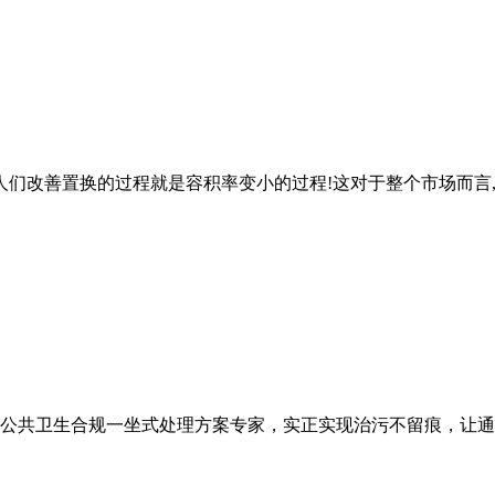
们改善置换的过程就是容积率变小的过程!这对于整个市场而言, 正
公共卫生合规一坐式处理方案专家，实正实现治污不留痕，让通俗