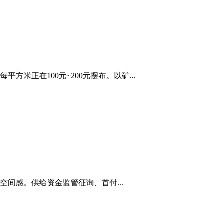
正在100元~200元摆布。以矿...
间感。供给资金监管征询、首付...