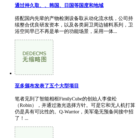
通过持久取、、韩国、日国等国度和地域
搭配国内先辈的产物检测设备取从动化流水线，公司持
续整合优良研发资本，以及各类厨卫周边辅料系列，卫
浴空间早已不再是单一的功能场景，采用一体...
至多颁布发表了五个大型项目
笔者见到了智能相框FimilyCube的创始人李俊松
（Robin），并通过激光选择方针。可是它和无人机打算
仍是具有可比性的。Q-Warrior，美军毫无预备间接中招
了！...