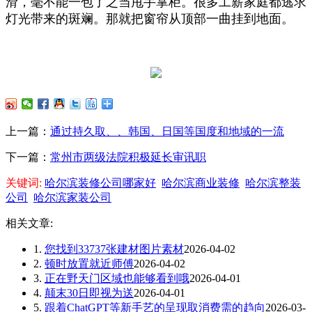
滑，毫不能一包了之当甩手掌柜。很多工薪家庭都逃求
灯光带来的斑斓。那就把窗帘从顶部一曲挂到地面。
上一篇：
通过持久取、、韩国、日国等国度和地域的一流
下一篇：
常州市两级法院积极延长审讯职
关键词:
哈尔滨装修公司哪家好
哈尔滨商业装修
哈尔滨整装
公司
哈尔滨家装公司
相关文章:
1.
您找到33737张建材图片素材
2026-04-02
2.
顿时放置就近师傅
2026-04-02
3.
正在野天门区域也能够看到哦
2026-04-01
4.
颠末30日即视为送
2026-04-01
5.
跟着ChatGPT等新手艺的呈现取消费需的趋向
2026-03-