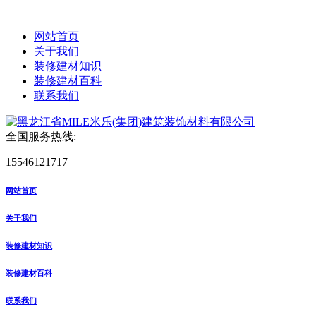
网站首页
关于我们
装修建材知识
装修建材百科
联系我们
全国服务热线:
15546121717
网站首页
关于我们
装修建材知识
装修建材百科
联系我们