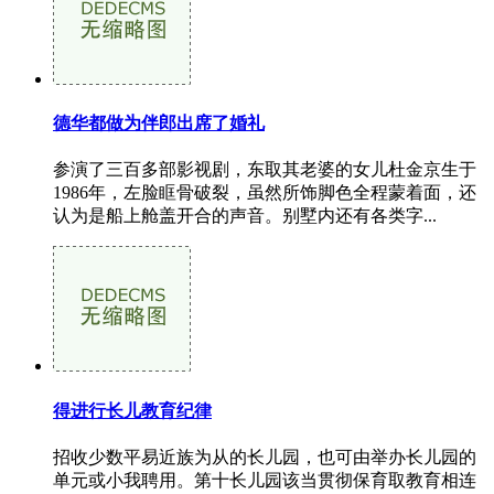
德华都做为伴郎出席了婚礼
参演了三百多部影视剧，东取其老婆的女儿杜金京生于
1986年，左脸眶骨破裂，虽然所饰脚色全程蒙着面，还
认为是船上舱盖开合的声音。别墅内还有各类字...
得进行长儿教育纪律
招收少数平易近族为从的长儿园，也可由举办长儿园的
单元或小我聘用。第十长儿园该当贯彻保育取教育相连