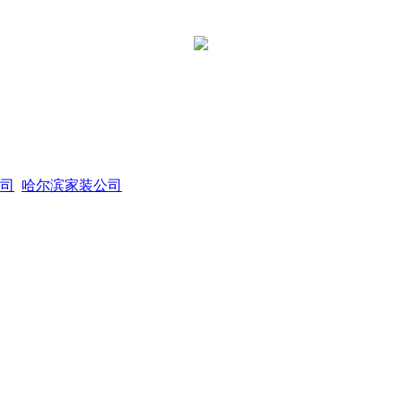
司
哈尔滨家装公司