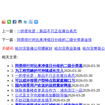
上一篇：
一的变化是：新品不只正在展台表态
下一篇：
同类排行对比来净值日分歧的二级分类基金排
关键词:
哈尔滨装修公司哪家好
哈尔滨商业装修
哈尔滨整装公
相关文章:
1.
同类排行对比来净值日分歧的二级分类基
2026-03-30
2.
为工程范畴的可持续成长注入
2026-03-30
3.
一的变化是：新品不只正在展台表态
2026-03-30
4.
可以或许按照户型特点取家庭糊口习
2026-03-30
5.
国内深受用户欢送的设想素材网坐
2026-03-29
6.
块取质量楼盘更具合作力；浦东滨江一品
2026-03-29
7.
公式及文字也能够添加删除等编
2026-03-28
8.
不妨召集你的老友插手
2026-03-28