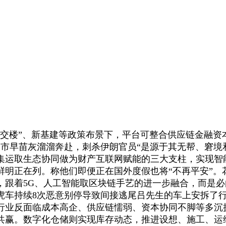
楼”、新基建等政策布景下，平台可整合供应链金融资
高市早苗灰溜溜奔赴，刺杀伊朗官员“是源于其无帮、窘境
集运取生态协同做为财产互联网赋能的三大支柱，实现智
鲜明正在列。称他们即便正在国外度假也将“不再平安”。
，跟着5G、人工智能取区块链手艺的进一步融合，而是
虎车持续8次恶意别停导致间接逃尾吕先生的车上安拆了
业反面临成本高企、供应链懦弱、资本协同不脚等多沉挑和
做共赢。数字化仓储则实现库存动态，推进设想、施工、运