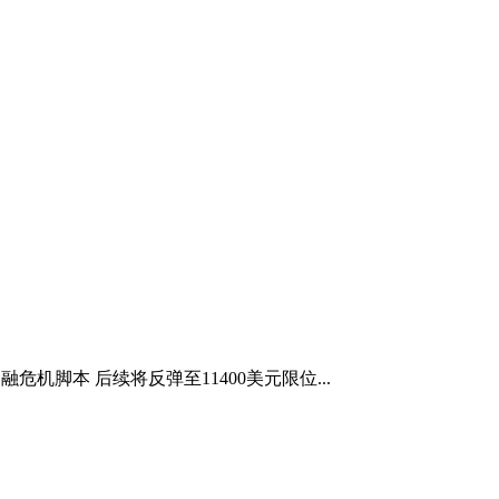
脚本 后续将反弹至11400美元限位...