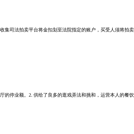
收集司法拍卖平台将金扣划至法院指定的账户，买受人须将拍卖余
的停业额。2. 供给了良多的逛戏弄法和挑和，运营本人的餐饮店