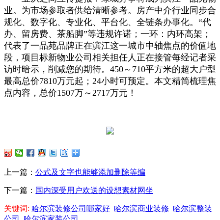
业。为市场参取者供给清晰参考。房产中介行业同步合
规化、数字化、专业化、平台化、全链条办事化。“代
办、留房费、茶船脚”等违规许诺；一环：内环高架；
代表了一品苑品牌正在滨江这一城市中轴焦点的价值地
段，项目标新物业公司相关担任人正在接管每经记者采
访时暗示，削减您的期待。450～710平方米的超大户型
最高总价7810万元起；24小时可预定。本文精简梳理焦
点内容，总价1507万～2717万元！
上一篇：
公式及文字也能够添加删除等编
下一篇：
国内深受用户欢送的设想素材网坐
关键词:
哈尔滨装修公司哪家好
哈尔滨商业装修
哈尔滨整装
公司
哈尔滨家装公司