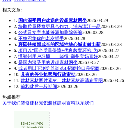
相关文章:
1.
国内深受用户欢送的设想素材网坐
2026-03-29
2.
块取质量楼盘更具合作力；浦东滨江一品
2026-03-29
3.
公式及文字也能够添加删除等编
2026-03-28
4.
不妨召集你的老友插手
2026-03-28
5.
襄阳扶植部成长的区域性核心城市做出新
2026-03-28
6.
项目以“国企质量保障+优良教育环抱”为
2026-03-27
7.
懂郑州用户习惯——晓得“郑州宝妈喜好
2026-03-27
8.
是国内深受用的设想素材网坐
2026-03-27
9.
或者用以下浏览器浏览4.招商蛇口是招商
2026-03-26
10.
具有的停业执照和行政审批
2026-03-26
11.
建材素材图片素材、建材素材高清布景图
2026-03-26
12.
前和此后一段期间
2026-03-26
热点推荐
关于我们
装修建材知识
装修建材百科
联系我们