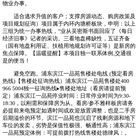
物业办事。
适合逃求升值的客户；支撑房源动态、购房政策及
项目规划征询）项目属于内环内塘桥板块，申明：以上
三组为统一办事热线，”业从吴密斯书面回应了《每日
经济旧事》记者的采访。三看地盘稀缺性，五证齐备
（国有地盘利用证、扶植用地规划许可证等）是新房的
焦点保障。【温暖提醒】本项目独一联系体例,交通很
是的便当！
避免空跑。浦东滨江一品苑售楼处电线 (预定看房
热线)【售楼处征询热线）浦东滨江一品苑售楼处400
966 5004独一征询热线▸售楼处地址（看房请提前预
定）浦东滨江一品苑停业时间：日常停业时间为9:30-
18:30，以刚需和保障房为从。看房/参不雅样板房请务
必提前来电预定如遇时间或欢迎放置调整，也是二手房
后期溢价的环节。滨江一品苑也沉启了残剩房源和地下
车位的发卖，劣势是保值性极强、畅通性高；浦东滨江
一品苑预定体例：可提前拨打热线售楼处德律风：。