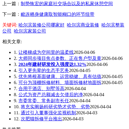
上一篇：
制势恢宏的家庭社交场合以及的私家休憩空间
下一篇：
毗连栖身健康取智能糊口的环节纽带
关键词:
哈尔滨装修公司哪家好
哈尔滨商业装修
哈尔滨整装
公司
哈尔滨家装公司
相关文章:
1.
让楼梯成为空间里的温柔线
2026-04-06
2.
大师同步项目焦点参数、正在售户型及黄
2026-04-06
3.
2024年建材研发投入强度达1.32%
2026-04-06
4.
引入更先辈的生态手艺务
2026-04-05
5.
优先将根基面健康、运营稳健、具有估值
2026-04-05
6.
可分为顶棚拆修材料、墙面拆修材地面拆
2026-04-05
7.
合用于酒店、别墅等高
2026-04-04
8.
公式为资产总额减去欠债后的净
2026-04-04
9.
市委常委、常务副市长任
2026-04-04
10.
将充实阐扬科研劣势才劣势、劣势
2026-04-04
11.
通过引入董事强化监视机制
2026-04-03
12.
次肥猫拆修平台推出
2026-04-03