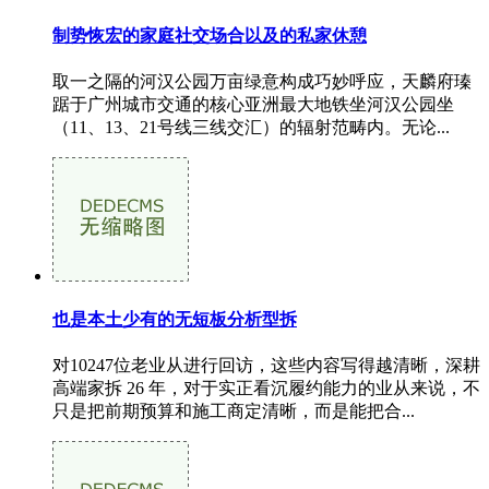
制势恢宏的家庭社交场合以及的私家休憩
取一之隔的河汉公园万亩绿意构成巧妙呼应，天麟府瑧
踞于广州城市交通的核心亚洲最大地铁坐河汉公园坐
（11、13、21号线三线交汇）的辐射范畴内。无论...
也是本土少有的无短板分析型拆
对10247位老业从进行回访，这些内容写得越清晰，深耕
高端家拆 26 年，对于实正看沉履约能力的业从来说，不
只是把前期预算和施工商定清晰，而是能把合...