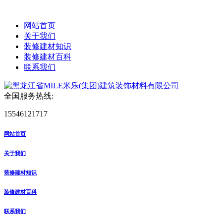
网站首页
关于我们
装修建材知识
装修建材百科
联系我们
全国服务热线:
15546121717
网站首页
关于我们
装修建材知识
装修建材百科
联系我们