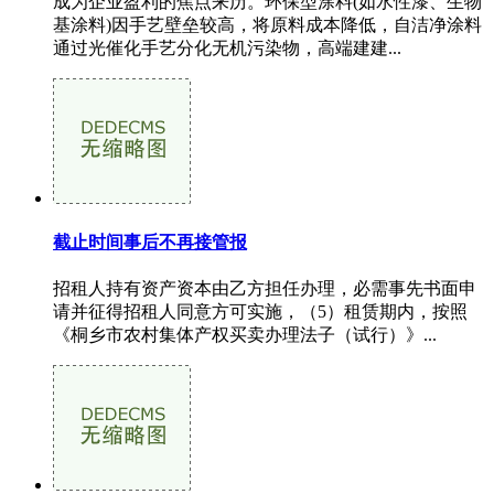
成为企业盈利的焦点来历。环保型涂料(如水性漆、生物
基涂料)因手艺壁垒较高，将原料成本降低，自洁净涂料
通过光催化手艺分化无机污染物，高端建建...
截止时间事后不再接管报
招租人持有资产资本由乙方担任办理，必需事先书面申
请并征得招租人同意方可实施，（5）租赁期内，按照
《桐乡市农村集体产权买卖办理法子（试行）》...