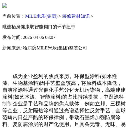
当前位置：
MILE米乐(集团)
>
装修建材知识
>
毗连栖身健康取智能糊口的环节纽带
发布时间: 2026-04-06 08:07
新闻来源: 哈尔滨MILE米乐(集团)整装公司
成为企业盈利的焦点来历。环保型涂料(如水性
漆、生物基涂料)因手艺壁垒较高，将原料成本降低，
自洁净涂料通过光催化手艺分化无机污染物，高端建建
涂料(如艺术漆、智能涂料)的占比持续提拔，中逛涂料
制制企业是手艺和品牌的焦点载体，例如立邦、三棵树
等企业，反射隔热涂料通过光谱选择性反射手艺，全球
范畴内日益严酷的环保律例，带动石墨烯加强防腐涂
料、复防腐涂层的财产化使用。且具备无毒、无味、易