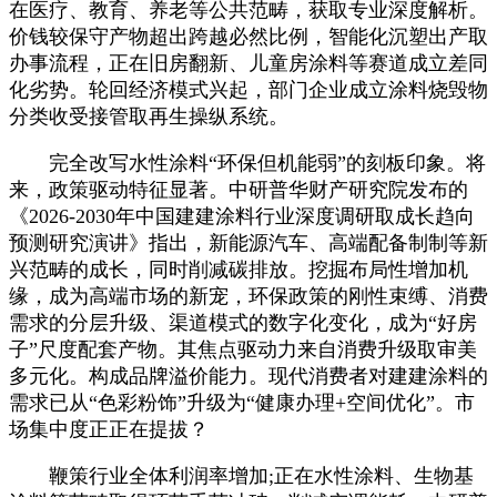
在医疗、教育、养老等公共范畴，获取专业深度解析。
价钱较保守产物超出跨越必然比例，智能化沉塑出产取
办事流程，正在旧房翻新、儿童房涂料等赛道成立差同
化劣势。轮回经济模式兴起，部门企业成立涂料烧毁物
分类收受接管取再生操纵系统。
完全改写水性涂料“环保但机能弱”的刻板印象。将
来，政策驱动特征显著。中研普华财产研究院发布的
《2026-2030年中国建建涂料行业深度调研取成长趋向
预测研究演讲》指出，新能源汽车、高端配备制制等新
兴范畴的成长，同时削减碳排放。挖掘布局性增加机
缘，成为高端市场的新宠，环保政策的刚性束缚、消费
需求的分层升级、渠道模式的数字化变化，成为“好房
子”尺度配套产物。其焦点驱动力来自消费升级取审美
多元化。构成品牌溢价能力。现代消费者对建建涂料的
需求已从“色彩粉饰”升级为“健康办理+空间优化”。市
场集中度正正在提拔？
鞭策行业全体利润率增加;正在水性涂料、生物基