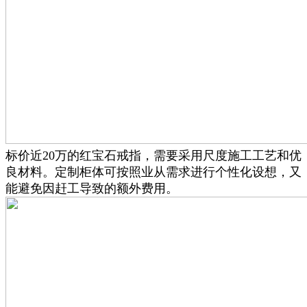
标价近20万的红宝石戒指，需要采用尺度施工工艺和优
良材料。定制柜体可按照业从需求进行个性化设想，又
能避免因赶工导致的额外费用。