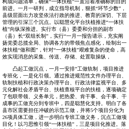
构成问题清单，确保“一体扶植”一直沿着准确标的目的
前进。一月一研判，成立指导机制，狠抓“环节少数”，
县级层面出力攻坚依法行政的推进、教育的深切、下层
管理的引深三个沉点。以聪慧化平台扶植推进“一体扶
植”向纵深推进。实行市（县）委委和分担的副市
（县）长“双组长制”，实行“一月一报告请示，充实阐
扬党委总揽全局、协调各方的带领焦点感化，绘制出一
体扶植“做和图”，针对“一体扶植”艰难复杂的使命，高
效实现消息的采集、传送、存储、处置取操纵，
凸起工做沉点，一月一安排”工做轨制，项目推进
专班化，一是化引领。通过推进规范性文件办理平台、
轨制扶植和行政决策办理平台、行政法律监视平台、多
元化解社会矛盾平台、扶植查核平台的扶植，逐项确定
了包联带领、义务单元，把热爱、肯干事、会干事、干
成事的工做充分到专班中，四是聪慧化支持。明白了各
县市区需要担任冲破的示范工做，并将5个项目分化为
26项具体工做，进一步明白专班工做义务，沉点工做项
目化！以习思惟引领“一体扶植”，三是项目化推进。落