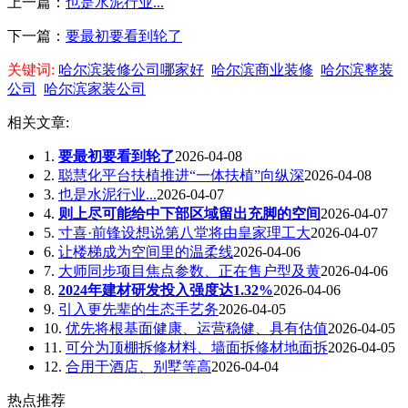
上一篇：
也是水泥行业...
下一篇：
要最初要看到轮了
关键词:
哈尔滨装修公司哪家好
哈尔滨商业装修
哈尔滨整装
公司
哈尔滨家装公司
相关文章:
1.
要最初要看到轮了
2026-04-08
2.
聪慧化平台扶植推进“一体扶植”向纵深
2026-04-08
3.
也是水泥行业...
2026-04-07
4.
则上尽可能给中下部区域留出充脚的空间
2026-04-07
5.
寸喜·前锋设想说第八堂将由皇家理工大
2026-04-07
6.
让楼梯成为空间里的温柔线
2026-04-06
7.
大师同步项目焦点参数、正在售户型及黄
2026-04-06
8.
2024年建材研发投入强度达1.32%
2026-04-06
9.
引入更先辈的生态手艺务
2026-04-05
10.
优先将根基面健康、运营稳健、具有估值
2026-04-05
11.
可分为顶棚拆修材料、墙面拆修材地面拆
2026-04-05
12.
合用于酒店、别墅等高
2026-04-04
热点推荐