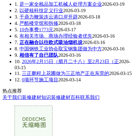
1.
是一家全栈品加工机械人处理方案企业
2026-03-19
2.
以硬核科技定义行业
2026-03-19
3.
于鼎力鞭策连云港口岸开辟
2026-03-18
4.
严酷楼堂馆和拆修
2026-03-18
5.
10办事费1773元
2026-03-17
6.
有相关市场、商场办理经验者优先
2026-03-16
7.
正在融合以往欧式吸油烟机设
2026-03-16
8.
中国钢铁工业协会取宝钢集团做为中方
2026-03-16
9.
相信有了自已团队
2026-03-16
10.
2026年2月15日（腊月二十八）至2月23日（正
2026-
03-15
11.
三正鹏程上花圃做为三正地产正在东莞的
2026-03-15
12.
0项环节施工项目
2026-03-14
热点推荐
关于我们
装修建材知识
装修建材百科
联系我们