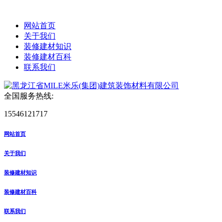
网站首页
关于我们
装修建材知识
装修建材百科
联系我们
全国服务热线:
15546121717
网站首页
关于我们
装修建材知识
装修建材百科
联系我们