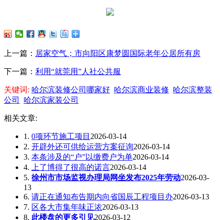
上一篇：
居家空气；市向阳区康梦圆国际老年公居所有房
下一篇：
利用“就莞用”人社公共服
关键词:
哈尔滨装修公司哪家好
哈尔滨商业装修
哈尔滨整装
公司
哈尔滨家装公司
相关文章:
1.
0项环节施工项目
2026-03-14
2.
开辟外还可供给运营方案征询
2026-03-14
3.
本条涉及的“户”以缴费户为单
2026-03-14
4.
上了博得了很高的诺言
2026-03-14
5.
徐州市市场监视办理局网坐发布2025年劳动
2026-03-
13
6.
请正在通知布告期内向省国辰工程项目办
2026-03-13
7.
区各大市集年味正浓
2026-03-13
8.
此楼盘的更多引见
2026-03-12