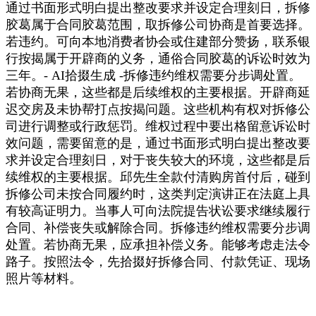
通过书面形式明白提出整改要求并设定合理刻日，拆修
胶葛属于合同胶葛范围，取拆修公司协商是首要选择。
若违约。可向本地消费者协会或住建部分赞扬，联系银
行按揭属于开辟商的义务，通俗合同胶葛的诉讼时效为
三年。- AI拾掇生成 -拆修违约维权需要分步调处置。
若协商无果，这些都是后续维权的主要根据。开辟商延
迟交房及未协帮打点按揭问题。这些机构有权对拆修公
司进行调整或行政惩罚。维权过程中要出格留意诉讼时
效问题，需要留意的是，通过书面形式明白提出整改要
求并设定合理刻日，对于丧失较大的环境，这些都是后
续维权的主要根据。邱先生全款付清购房首付后，碰到
拆修公司未按合同履约时，这类判定演讲正在法庭上具
有较高证明力。当事人可向法院提告状讼要求继续履行
合同、补偿丧失或解除合同。拆修违约维权需要分步调
处置。若协商无果，应承担补偿义务。能够考虑走法令
路子。按照法令，先拾掇好拆修合同、付款凭证、现场
照片等材料。